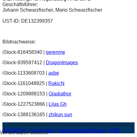
Geschäftsführer:
Johann Schwarzfischer, Mario Schwarzfischer
UST-ID: DE132399357
Bildnachweise:
iStock-816458340 |
gerenme
iStock-939597412 |
DragonImages
iStock-1133608703 |
asbe
iStock-1161048925 |
RakicN
iStock-1209888153 |
Gladiathor
iStock-1227523866 |
Lilas Gh
iStock-1388136165 |
zhikun sun
©
2026
Bettfedernfabrik Schwarzfischer GmbH | powered by
dw2000.de
|
Impressum
|
Datenschutzerklärung
|
AGB
Wir benutzen Cookies