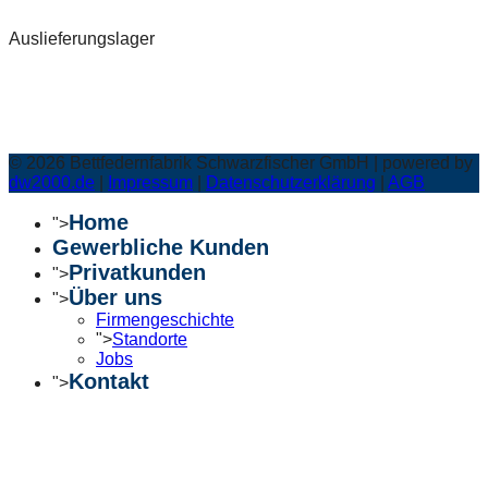
Auslieferungslager
©
2026
Bettfedernfabrik Schwarzfischer GmbH | powered by
dw2000.de
|
Impressum
|
Datenschutzerklärung
|
AGB
Home
">
Gewerbliche Kunden
Privatkunden
">
Über uns
">
Firmengeschichte
">
Standorte
Jobs
Kontakt
">